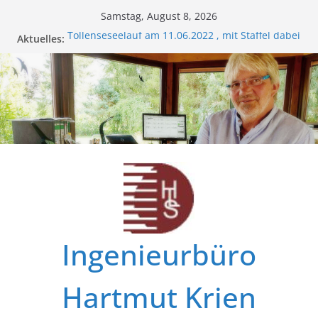
Zum
Samstag, August 8, 2026
Inhalt
Tollenseseelauf am 11.06.2022 , mit Staffel dabei
Aktuelles:
springen
!
Rügenbrückenlauf 2022
Burgenlauf
Burgenlauf 2022
Energie-Check ?
Ingenieurbüro
Hartmut Krien